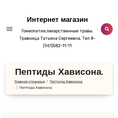
Перейти
к
содержанию
Интернет магазин
Гомеопатия,лекарственные травы.
Травница Татьяна Сергеевна, Тел 8-
(961)582-11-11
Пептиды Хависона.
Главная страница
Пептиды Хависона.
Пептиды Хависона.