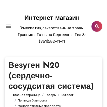
Перейти
к
содержанию
Интернет магазин
Гомеопатия,лекарственные травы.
Травница Татьяна Сергеевна, Тел 8-
(961)582-11-11
Везуген N20
(сердечно-
сосудситая система)
Главная страница
Товары
Каталог
Пептиды Хависона
Монопептидные препараты