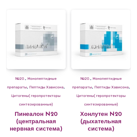
,
,
№20.
Монопептидные
№20.
Монопептидные
,
,
,
,
препараты
Пептиды Хависона
препараты
Пептиды Хависона
Цитогены( геропротекторы
Цитогены( геропротекторы
синтезированные)
синтезированные)
Пинеалон N20
Хонлутен N20
(центральная
(дыхательная
нервная система)
система)