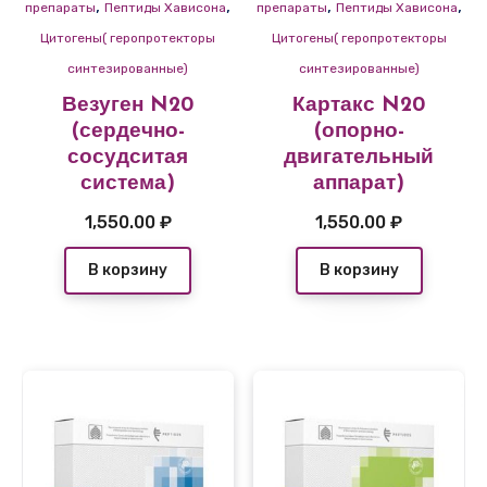
,
,
,
,
препараты
Пептиды Хависона
препараты
Пептиды Хависона
Цитогены( геропротекторы
Цитогены( геропротекторы
синтезированные)
синтезированные)
Везуген N20
Картакс N20
(сердечно-
(опорно-
сосудситая
двигательный
система)
аппарат)
1,550.00
₽
1,550.00
₽
В корзину
В корзину