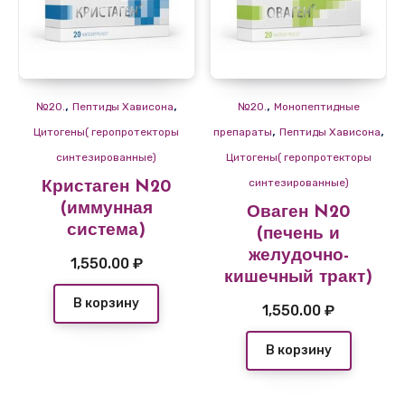
,
,
,
№20.
Пептиды Хависона
№20.
Монопептидные
,
,
Цитогены( геропротекторы
препараты
Пептиды Хависона
синтезированные)
Цитогены( геропротекторы
синтезированные)
Кристаген N20
(иммунная
Оваген N20
система)
(печень и
желудочно-
1,550.00
₽
кишечный тракт)
В корзину
1,550.00
₽
В корзину