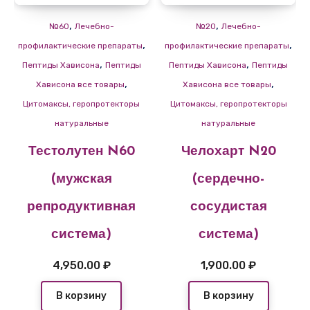
,
,
№60
Лечебно-
№20
Лечебно-
,
,
профилактические препараты
профилактические препараты
,
,
Пептиды Хависона
Пептиды
Пептиды Хависона
Пептиды
,
,
Хависона все товары
Хависона все товары
Цитомаксы, геропротекторы
Цитомаксы, геропротекторы
натуральные
натуральные
Тестолутен N60
Челохарт N20
(мужская
(сердечно-
репродуктивная
сосудистая
система)
система)
4,950.00
₽
1,900.00
₽
В корзину
В корзину