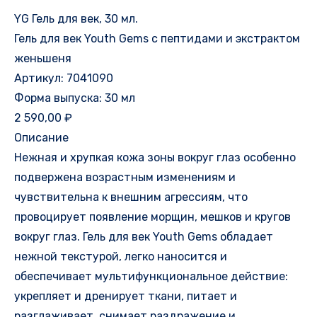
YG Гель для век, 30 мл.
Youth
Гель для век Youth Gems с пептидами и экстрактом
Gems
женьшеня
с
Артикул: 7041090
пептидами
Форма выпуска: 30 мл
и
2 590,00 ₽
экстрактом
Описание
женьшеня
Нежная и хрупкая кожа зоны вокруг глаз особенно
подвержена возрастным изменениям и
чувствительна к внешним агрессиям, что
провоцирует появление морщин, мешков и кругов
вокруг глаз. Гель для век Youth Gems обладает
нежной текстурой, легко наносится и
обеспечивает мультифункциональное действие:
укрепляет и дренирует ткани, питает и
разглаживает, снимает раздражение и