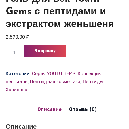
Gems с пептидами и
экстрактом женьшеня
2,590.00
₽
Количество
В корзину
товара
YG
Гель
Категории:
Ceрия YOUTU GEMS
,
Коллекция
для
пептидов
,
Пептидная косметика
,
Пептиды
век,
Хависона
30
мл.
Описание
Отзывы (0)
Гель
для
Описание
век