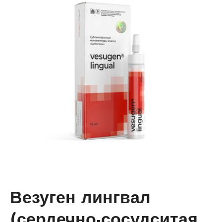
Везуген лингвал
(сердечно-сосудситая