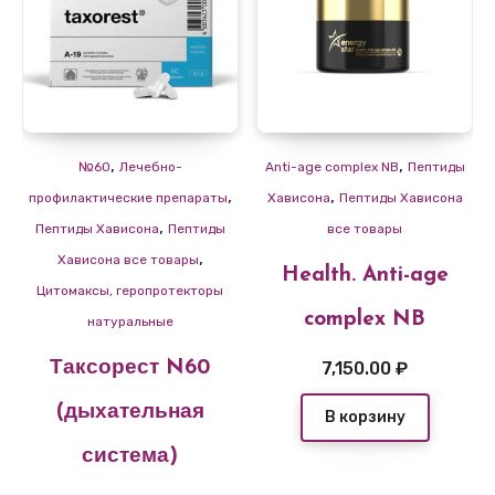
,
,
№60
Лечебно-
Anti-age complex NB
Пептиды
,
,
профилактические препараты
Хависона
Пептиды Хависона
,
Пептиды Хависона
Пептиды
все товары
,
Хависона все товары
Health. Anti-age
Цитомаксы, геропротекторы
complex NB
натуральные
7,150.00
₽
Таксорест N60
(дыхательная
В корзину
система)