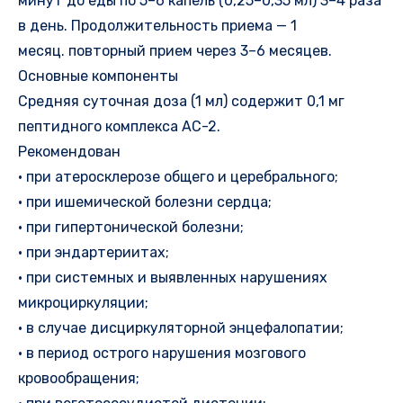
минут до еды по 5–6 капель (0,25–0,35 мл) 3–4 раза
в день. Продолжительность приема — 1
месяц. повторный прием через 3–6 месяцев.
Основные компоненты
Средняя суточная доза (1 мл) содержит 0,1 мг
пептидного комплекса АС-2.
Рекомендован
• при атеросклерозе общего и церебрального;
• при ишемической болезни сердца;
• при гипертонической болезни;
• при эндартериитах;
• при системных и выявленных нарушениях
микроциркуляции;
• в случае дисциркуляторной энцефалопатии;
• в период острого нарушения мозгового
кровообращения;