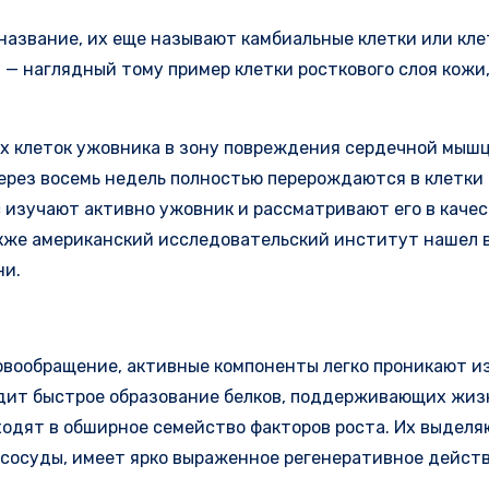
 название, их еще называют камбиальные клетки или кл
 — наглядный тому пример клетки росткового слоя кож
ых клеток ужовника в зону повреждения сердечной мышц
ерез восемь недель полностью перерождаются в клетки
 изучают активно ужовник и рассматривают его в качес
кже американский исследовательский институт нашел в
ни.
овообращение, активные компоненты легко проникают из
ходит быстрое образование белков, поддерживающих жи
входят в обширное семейство факторов роста. Их выделя
 сосуды, имеет ярко выраженное регенеративное действ