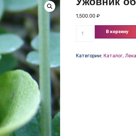
Ужовник об
1,500.00
₽
Количество
В корзину
товара
Ужовник
обыкновенный(500
Категории:
Каталог
,
Лек
мл.)