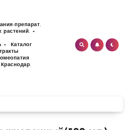
ания-препарат.
х растений.
ru
Каталог
тракты
Гомеопатия
 Краснодар.