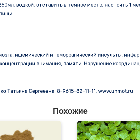
0мл. водкой, отставить в темное место, настоять 1 меся
 пищи.
озга, ишемический и геморрагический инсульты, инфаркт
е концентрации внимания, памяти, Нарушение координа
енко Татьяна Сергеевна. 8-9615-82-11-11. www.unmot.ru
Похожие