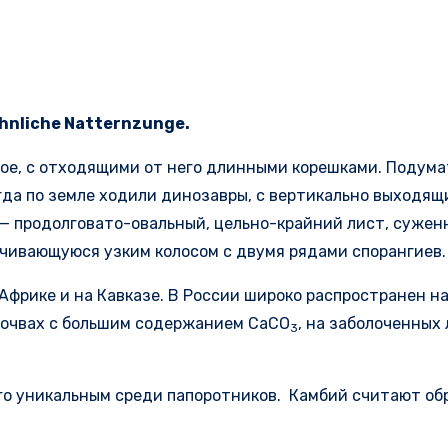
hnliche Natternzunge.
ое, с отходящими от него длинными корешками. Подума
 когда по земле ходили динозавры, с вертикально выход
— продолговато-овальный, цельно-крайний лист, сужен
ивающуюся узким колосом с двумя рядами спорангиев. 
 Африке и на Кавказе. В России широко распространен н
почвах с большим содержанием СаСО
, на заболоченных
3
его уникальным среди папоротников. Камбий считают об