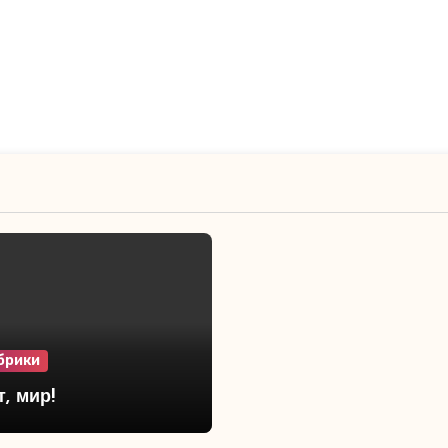
брики
, мир!