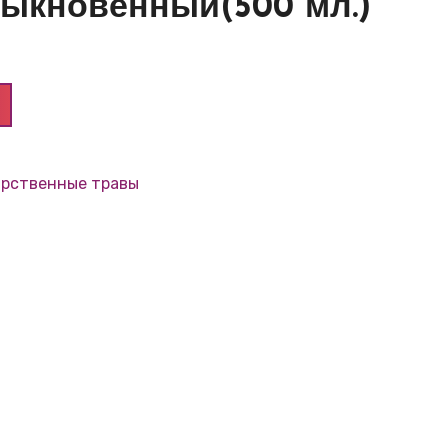
ыкновенный(500 мл.)
арственные травы