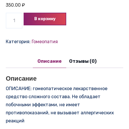
350.00
₽
Количество
В корзину
товара
ТОНЗИКОР
(КОМПЛЕКС
Категория:
Гомеопатия
№
96)
Описание
Отзывы (0)
Описание
ОПИСАНИЕ: гомеопатическое лекарственное
средство сложного состава. Не обладает
побочными эффектами, не имеет
противопоказаний, не вызывает аллергических
реакций