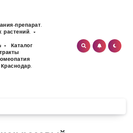
ания-препарат.
х растений.
ru
Каталог
тракты
Гомеопатия
 Краснодар.