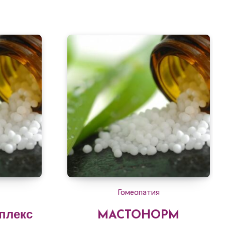
Гомеопатия
плекс
MACTOHOPM