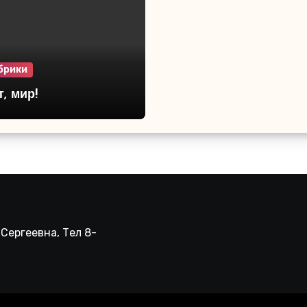
брики
, мир!
Сергеевна, Тел 8-