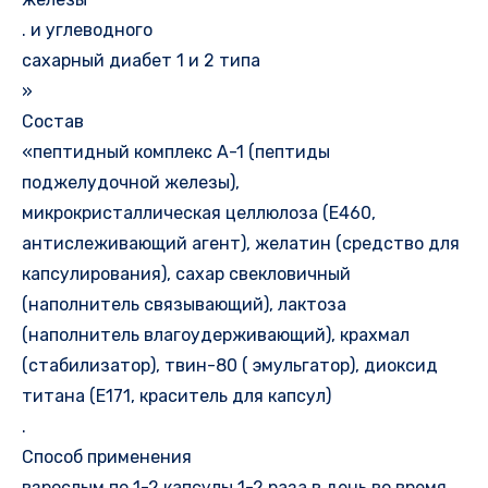
. и углеводного
сахарный диабет 1 и 2 типа
»
Состав
«пептидный комплекс А-1 (пептиды
поджелудочной железы),
микрокристаллическая целлюлоза (Е460,
антислеживающий агент), желатин (средство для
капсулирования), сахар свекловичный
(наполнитель связывающий), лактоза
(наполнитель влагоудерживающий), крахмал
(стабилизатор), твин-80 ( эмульгатор), диоксид
титана (Е171, краситель для капсул)
.
Способ применения
взрослым по 1-2 капсулы 1-2 раза в день во время