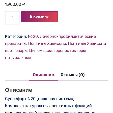
1,900.00
₽
Количество
В корзину
товара
Супрефорт
N20
Категорий:
№20
,
Лечебно-профилактические
(пищевая
препараты
,
Пептиды Хависона
,
Пептиды Хависона
система)
все товары
,
Цитомаксы, геропротекторы
натуральные
Описание
Отзывы (0)
Описание
Супрефорт N20 (пищевая система)
Комплекс натуральных пептидных фракций
поджелудочной железы для восстановления