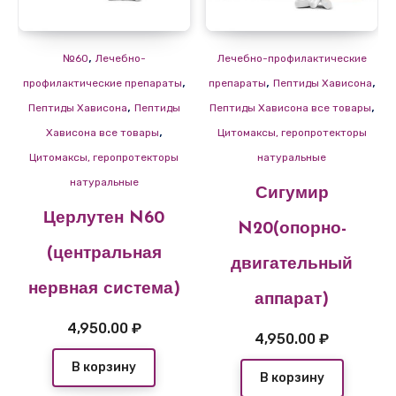
,
№60
Лечебно-
Лечебно-профилактические
,
,
,
профилактические препараты
препараты
Пептиды Хависона
,
,
Пептиды Хависона
Пептиды
Пептиды Хависона все товары
,
Хависона все товары
Цитомаксы, геропротекторы
Цитомаксы, геропротекторы
натуральные
натуральные
Сигумир
Церлутен N60
N20(опорно-
(центральная
двигательный
нервная система)
аппарат)
4,950.00
₽
4,950.00
₽
В корзину
В корзину