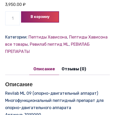
3,950.00
₽
Количество
В корзину
товара
Revilab
ML
Категории:
Пептиды Хависона
,
Пептиды Хависона
09
все товары
,
Ревилаб пептид ML
,
РЕВИЛАБ
(опорно-
ПРЕПАРАТЫ
двигательный
аппарат)
Описание
Отзывы (0)
Описание
Revilab ML 09 (опорно-двигательный аппарат)
Многофункциональный пептидный препарат для
опорно-двигательного аппарата
Артикул: 7010090