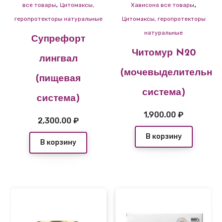
,
,
все товары
Цитомаксы,
Хависона все товары
геропротекторы натуральные
Цитомаксы, геропротекторы
натуральные
Супрефорт
Читомур N20
лингвал
(мочевыделительна
(пищевая
система)
система)
1,900.00
₽
2,300.00
₽
В корзину
В корзину