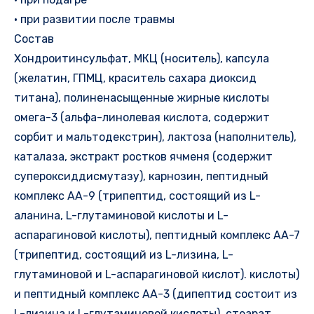
• при развитии после травмы
Состав
Хондроитинсульфат, МКЦ (носитель), капсула
(желатин, ГПМЦ, краситель сахара диоксид
титана), полиненасыщенные жирные кислоты
омега-3 (альфа-линолевая кислота, содержит
сорбит и мальтодекстрин), лактоза (наполнитель),
каталаза, экстракт ростков ячменя (содержит
супероксиддисмутазу), карнозин, пептидный
комплекс АА-9 (трипептид, состоящий из L-
аланина, L-глутаминовой кислоты и L-
аспарагиновой кислоты), пептидный комплекс АА-7
(трипептид, состоящий из L-лизина, L-
глутаминовой и L-аспарагиновой кислот). кислоты)
и пептидный комплекс АА-3 (дипептид состоит из
L-лизина и L-глутаминовой кислоты), стеарат