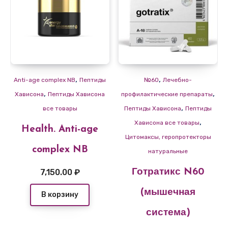
,
,
Anti-age complex NB
Пептиды
№60
Лечебно-
,
,
Хависона
Пептиды Хависона
профилактические препараты
,
все товары
Пептиды Хависона
Пептиды
,
Хависона все товары
Health. Anti-age
Цитомаксы, геропротекторы
complex NB
натуральные
7,150.00
₽
Готратикс N60
(мышечная
В корзину
система)