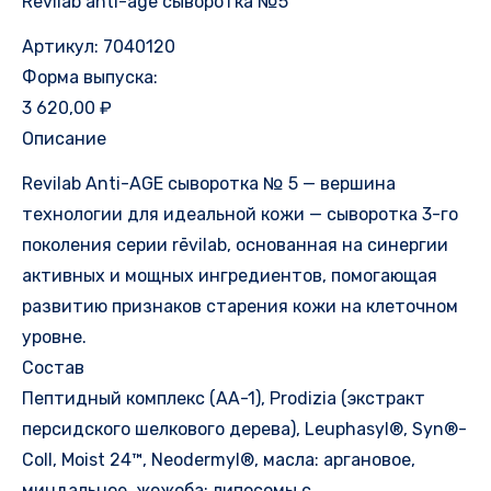
Revilab anti-age сыворотка №5
Артикул: 7040120
Форма выпуска:
3 620,00 ₽
Описание
Revilab Anti-AGE сыворотка № 5 — вершина
технологии для идеальной кожи — сыворотка 3-го
поколения серии rēvilab, основанная на синергии
активных и мощных ингредиентов, помогающая
развитию признаков старения кожи на клеточном
уровне.
Состав
Пептидный комплекс (АА-1), Prodizia (экстракт
персидского шелкового дерева), Leuphasyl®, Syn®-
Coll, Moist 24™, Neodermyl®, масла: аргановое,
миндальное, жожоба; липосомы с