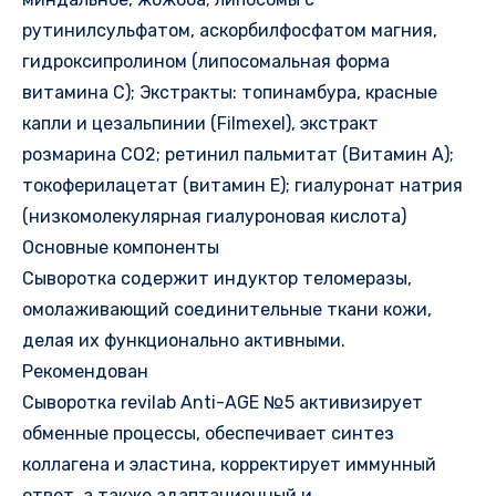
рутинилсульфатом, аскорбилфосфатом магния,
гидроксипролином (липосомальная форма
витамина С); Экстракты: топинамбура, красные
капли и цезальпинии (Filmexel), экстракт
розмарина СО2; ретинил пальмитат (Витамин А);
токоферилацетат (витамин Е); гиалуронат натрия
(низкомолекулярная гиалуроновая кислота)
Основные компоненты
Сыворотка содержит индуктор теломеразы,
омолаживающий соединительные ткани кожи,
делая их функционально активными.
Рекомендован
Сыворотка revilab Anti-AGE №5 активизирует
обменные процессы, обеспечивает синтез
коллагена и эластина, корректирует иммунный
ответ, а также адаптационный и