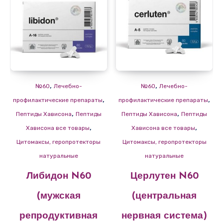
,
,
№60
Лечебно-
№60
Лечебно-
,
,
профилактические препараты
профилактические препараты
,
,
Пептиды Хависона
Пептиды
Пептиды Хависона
Пептиды
,
,
Хависона все товары
Хависона все товары
Цитомаксы, геропротекторы
Цитомаксы, геропротекторы
натуральные
натуральные
Либидон N60
Церлутен N60
(мужская
(центральная
репродуктивная
нервная система)