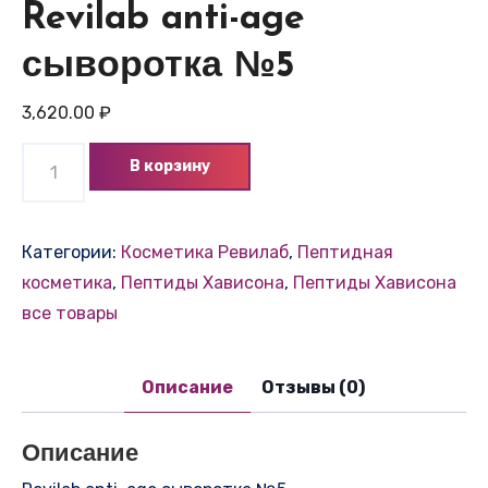
Revilab anti-age
сыворотка №5
3,620.00
₽
Количество
В корзину
товара
Revilab
anti-
Категории:
Косметика Ревилаб
,
Пептидная
age
косметика
,
Пептиды Хависона
,
Пептиды Хависона
сыворотка
все товары
№5
Описание
Отзывы (0)
Описание