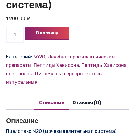
система)
1,900.00
₽
Количество
В корзину
товара
Пиелотакс
N20
Категорий:
№20
,
Лечебно-профилактические
(мочевыделительная
препараты
,
Пептиды Хависона
,
Пептиды Хависона
система)
все товары
,
Цитомаксы, геропротекторы
натуральные
Описание
Отзывы (0)
Описание
Пиелотакс N20 (мочевыделительная система)