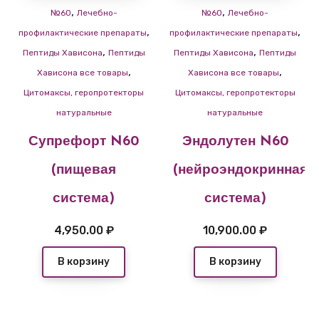
,
,
№60
Лечебно-
№60
Лечебно-
,
,
профилактические препараты
профилактические препараты
,
,
Пептиды Хависона
Пептиды
Пептиды Хависона
Пептиды
,
,
Хависона все товары
Хависона все товары
Цитомаксы, геропротекторы
Цитомаксы, геропротекторы
натуральные
натуральные
Супрефорт N60
Эндолутен N60
(пищевая
(нейроэндокринная
система)
система)
4,950.00
₽
10,900.00
₽
В корзину
В корзину