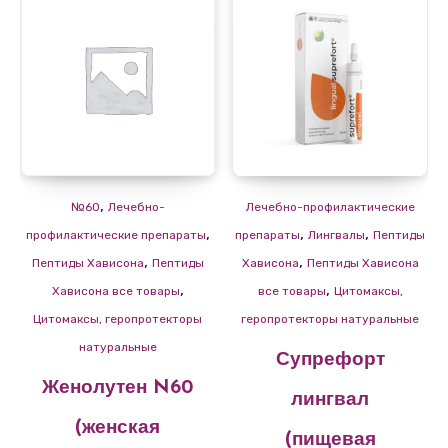
,
№60
Лечебно-
Лечебно-профилактические
,
,
,
профилактические препараты
препараты
Лингвалы
Пептиды
,
,
Пептиды Хависона
Пептиды
Хависона
Пептиды Хависона
,
,
Хависона все товары
все товары
Цитомаксы,
Цитомаксы, геропротекторы
геропротекторы натуральные
натуральные
Супрефорт
Женолутен N60
лингвал
(женская
(пищевая