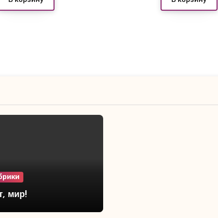
брики
, мир!