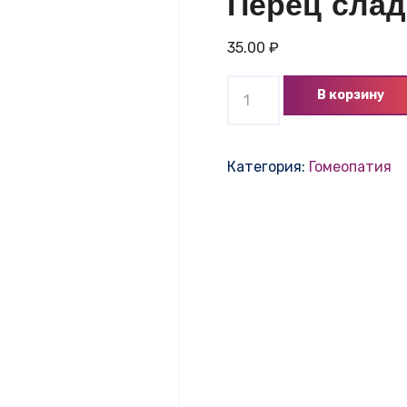
Перец слад
35.00
₽
Количество
В корзину
товара
Перец
сладкий
Категория:
Гомеопатия
Кореновский