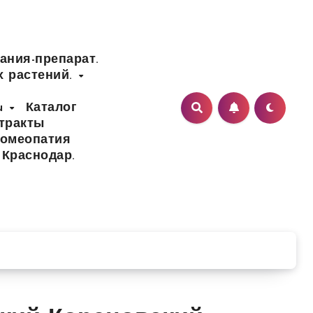
ания-препарат.
х растений.
ru
Каталог
тракты
Гомеопатия
 Краснодар.