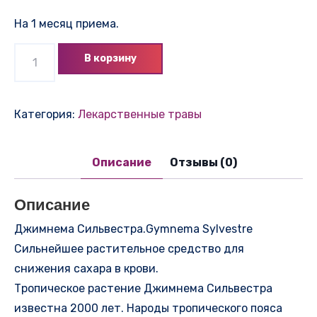
На 1 месяц приема.
Количество
В корзину
товара
Джимнема
Сильвестра.Gymnema
Категория:
Лекарственные травы
Sylvestre
натуральное
Описание
Отзывы (0)
сухое
сырье
Описание
Джимнема Сильвестра.Gymnema Sylvestre
Сильнейшее растительное средство для
снижения сахара в крови.
Тропическое растение Джимнема Сильвестра
известна 2000 лет. Народы тропического пояса