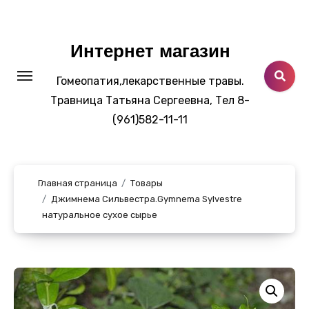
Перейти
к
содержанию
Интернет магазин
Гомеопатия,лекарственные травы.
Травница Татьяна Сергеевна, Тел 8-
(961)582-11-11
Главная страница
Товары
Джимнема Сильвестра.Gymnema Sylvestre
натуральное сухое сырье