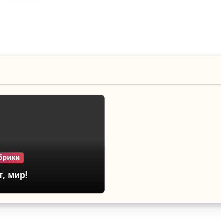
брики
, мир!