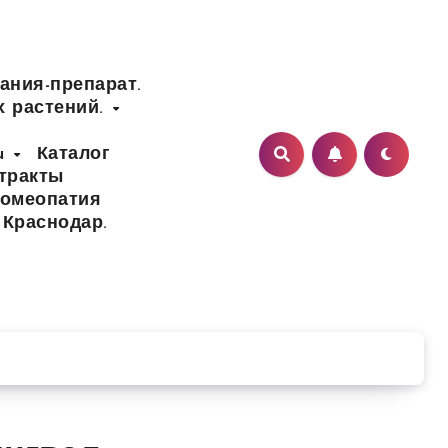
ания-препарат.
х растений.
ru
Каталог
тракты
Гомеопатия
 Краснодар.