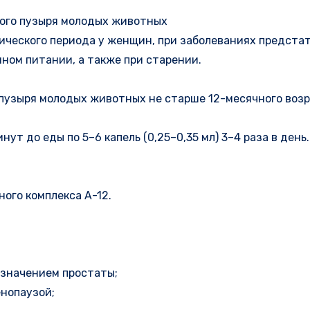
вого пузыря молодых животных
рического периода у женщин, при заболеваниях предста
ном питании, а также при старении.
 пузыря молодых животных не старше 12-месячного возр
ут до еды по 5–6 капель (0,25–0,35 мл) 3–4 раза в ден
ного комплекса А-12.
азначением простаты;
енопаузой;