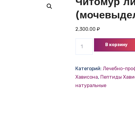
Читомур л
(мочевыдел
2,300.00
₽
Количество
В корзину
товара
Читомур
лингвал
Категорий:
Лечебно-про
(мочевыделительная
Хависона
,
Пептиды Хави
система)
натуральные