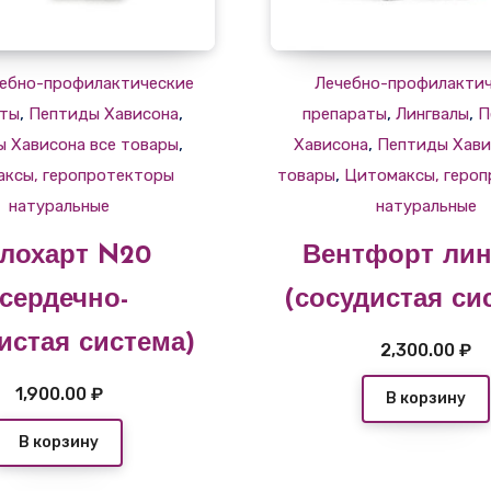
ебно-профилактические
Лечебно-профилакти
,
,
,
,
аты
Пептиды Хависона
препараты
Лингвалы
П
,
,
 Хависона все товары
Хависона
Пептиды Хави
,
ксы, геропротекторы
товары
Цитомаксы, геро
натуральные
натуральные
лохарт N20
Вентфорт лин
(сердечно-
(сосудистая си
истая система)
2,300.00
₽
1,900.00
₽
В корзину
В корзину