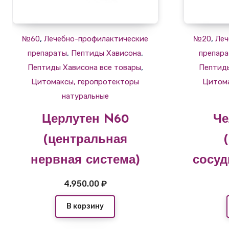
,
,
№60
Лечебно-профилактические
№20
Леч
,
,
препараты
Пептиды Хависона
препар
,
Пептиды Хависона все товары
Пептиды
Цитомаксы, геропротекторы
Цитома
натуральные
Церлутен N60
Че
(центральная
нервная система)
сосуд
4,950.00
₽
В корзину