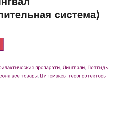
ингвал
ительная система)
филактические препараты
,
Лингвалы
,
Пептиды
сона все товары
,
Цитомаксы, геропротекторы