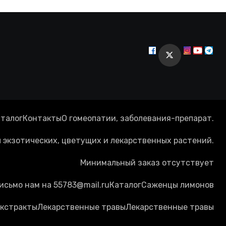
талог
Контакты
О гомеопатии, заболевания-препарат.
экзотических, цветущих и лекарственных растений.
Минимальный заказ отсутствует
исьмо нам на 55783@mail.ru
Каталог
Cаженцы лимонов
кстракты
Лекарственные травы
Лекарственные травы