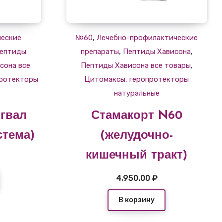
,
ческие
№60
Лечебно-профилактические
,
,
ептиды
препараты
Пептиды Хависона
,
сона все
Пептиды Хависона все товары
протекторы
Цитомаксы, геропротекторы
натуральные
гвал
Стамакорт N60
стема)
(желудочно-
кишечный тракт)
4,950.00
₽
В корзину