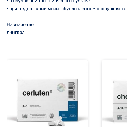
• в случае спинного мочевого пузыря;
• при недержании мочи, обусловленном пропуском т
.
Назначение
лингвал