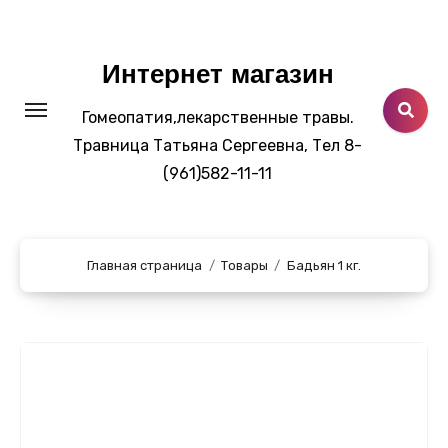
Перейти
к
содержанию
Интернет магазин
Гомеопатия,лекарственные травы.
Травница Татьяна Сергеевна, Тел 8-
(961)582-11-11
Главная страница
Товары
Бадьян 1 кг.