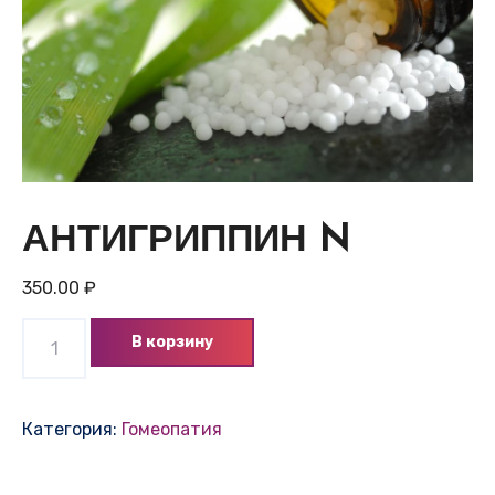
АНТИГРИППИН N
350.00
₽
Количество
В корзину
товара
АНТИГРИППИН
N
Категория:
Гомеопатия