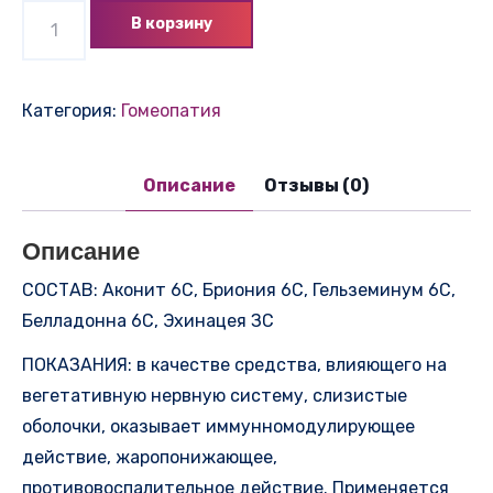
Количество
В корзину
товара
АНТИГРИППИН
детский
Категория:
Гомеопатия
Описание
Отзывы (0)
Описание
СОСТАВ: Аконит 6С, Бриония 6С, Гельземинум 6С,
Белладонна 6С, Эхинацея ЗС
ПОКАЗАНИЯ: в качестве средства, влияющего на
вегетативную нервную систему, слизистые
оболочки, оказывает иммунномодулирующее
действие, жаропонижающее,
противовоспалительное действие. Применяется