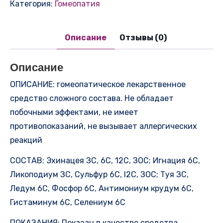
(КОМПЛЕКС
Категория:
Гомеопатия
№
101)
Описание
Отзывы (0)
Описание
ОПИСАНИЕ: гомеопатическое лекарственное
средство сложного состава. Не обладает
побочными эффектами, не имеет
противопоказаний, не вызывает аллергических
реакций
СОСТАВ: Эхинацея ЗС, 6С, 12С, ЗОС; Игнация 6С,
Ликоподиум ЗС, Сульфур 6С, I2C, ЗОС; Туя ЗС,
Ледум 6С, Фосфор 6С, Антимониум крудум 6С,
Гистаминум 6С, Селениум 6С
ПОКАЗАНИЯ: Показан в качестве средства,