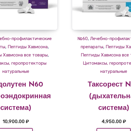
,
ебно-профилактические
№60
Лечебно-профилак
,
,
,
аты
Пептиды Хависона
препараты
Пептиды Ха
,
 Хависона все товары
Пептиды Хависона все
ксы, геропротекторы
Цитомаксы, геропрот
натуральные
натуральные
долутен N60
Таксорест 
роэндокринная
(дыхательн
система)
система)
10,900.00
₽
4,950.00
₽