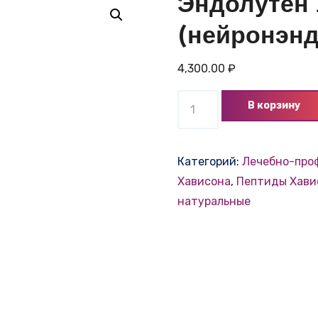
Эндолутен 
(нейронэнд
4,300.00
₽
Количество
В корзину
товара
Эндолутен
лингвал
Категорий:
Лечебно-про
(нейронэндокринная
Хависона
,
Пептиды Хави
система
натуральные