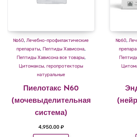
,
,
№60
Лечебно-профилактические
№60
Леч
,
,
препараты
Пептиды Хависона
препар
,
Пептиды Хависона все товары
Пептиды
Цитомаксы, геропротекторы
Цитома
натуральные
Пиелотакс N60
Эн
(мочевыделительная
(ней
система)
4,950.00
₽