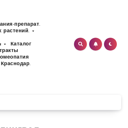
ания-препарат.
х растений.
ru
Каталог
тракты
Гомеопатия
 Краснодар.