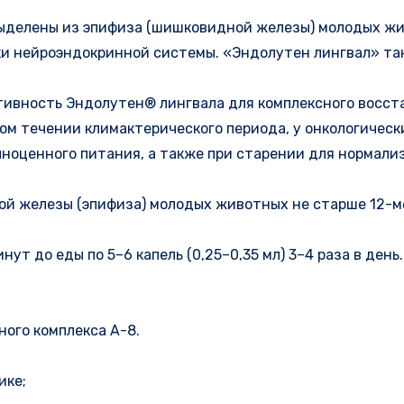
выделены из эпифиза (шишковидной железы) молодых ж
ки нейроэндокринной системы. «Эндолутен лингвал» та
ктивность Эндолутен® лингвала для комплексного восс
ом течении климактерического периода, у онкологическ
ноценного питания, а также при старении для нормали
ой железы (эпифиза) молодых животных не старше 12-ме
ут до еды по 5–6 капель (0,25–0,35 мл) 3–4 раза в ден
ного комплекса А-8.
ике;