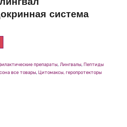
лингвал
окринная система
филактические препараты
,
Лингвалы
,
Пептиды
сона все товары
,
Цитомаксы, геропротекторы