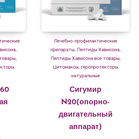
тические
Лечебно-профилактические
,
,
,
висона
препараты
Пептиды Хависона
,
,
 товары
Пептиды Хависона все товары
екторы
Цитомаксы, геропротекторы
натуральные
N60
Сигумир
ая
N20(опорно-
двигательный
аппарат)