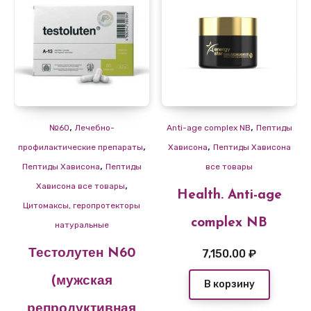
,
,
№60
Лечебно-
Anti-age complex NB
Пептиды
,
,
профилактические препараты
Хависона
Пептиды Хависона
,
Пептиды Хависона
Пептиды
все товары
,
Хависона все товары
Health. Anti-age
Цитомаксы, геропротекторы
complex NB
натуральные
7,150.00
₽
Тестолутен N60
(мужская
В корзину
репродуктивная