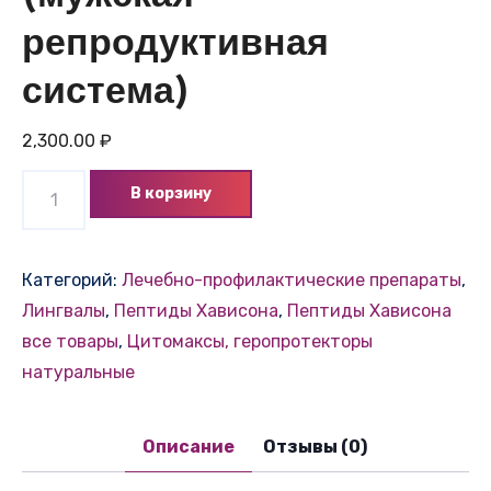
репродуктивная
система)
2,300.00
₽
Количество
В корзину
товара
Тестолутен
лингвал
Категорий:
Лечебно-профилактические препараты
,
(мужская
Лингвалы
,
Пептиды Хависона
,
Пептиды Хависона
репродуктивная
все товары
,
Цитомаксы, геропротекторы
система)
натуральные
Описание
Отзывы (0)